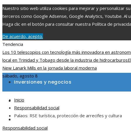
Nuestro sitio web utiliza cookies para mejorar y personalizar su
terceros como Google Adsense, Google Analytics, Youtube. Al uti
Haga clic en el botón para consultar nuestra Política de privacid
De acuerdo, acepto.
Tendencia
Los 10 telescopios con tecnología más innovadora en astronom
local en Trinidad y Tobago desde la industria de hidrocarburos
E
New Lanark Mills en la jornada laboral moderna
sábado, agosto 8
Inversiones y negocios
Inicio
Ciencia y tecnología
Responsabilidad social
Palaos: RSE turística, protección de arrecifes y cultura
Cultura y ocio
Responsabilidad social