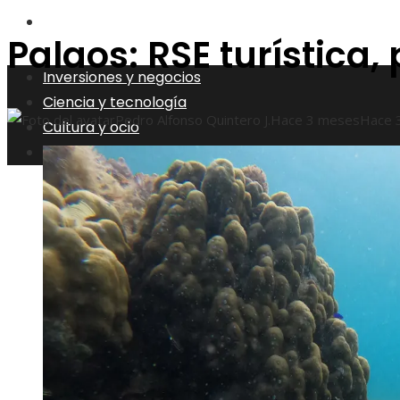
Responsabilidad social
Palaos: RSE turística,
Inversiones y negocios
Ciencia y tecnología
Pedro Alfonso Quintero J.
Hace 3 meses
Hace 
Cultura y ocio
Responsabilidad social