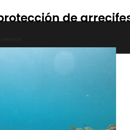
 protección de arrecife
3 meses
56