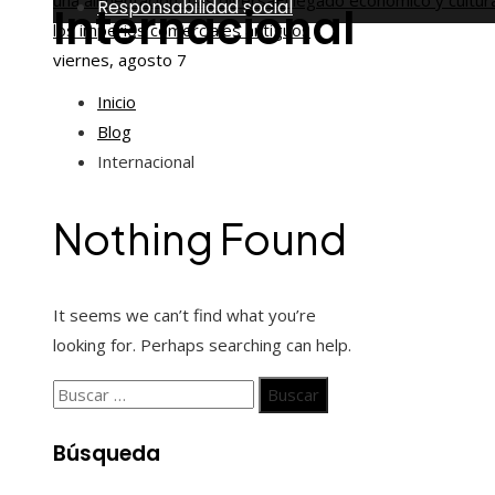
una alimentación más diversa
El legado económico y cultur
Responsabilidad social
Internacional
los imperios comerciales antiguos
viernes, agosto 7
Inicio
Blog
Internacional
Nothing Found
It seems we can’t find what you’re
looking for. Perhaps searching can help.
Buscar:
Búsqueda