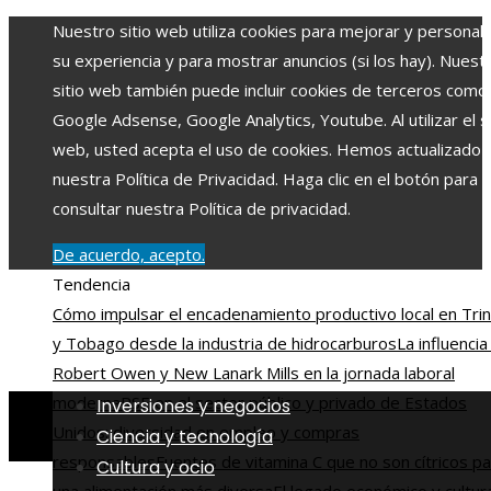
Nuestro sitio web utiliza cookies para mejorar y personali
su experiencia y para mostrar anuncios (si los hay). Nuest
sitio web también puede incluir cookies de terceros como
Google Adsense, Google Analytics, Youtube. Al utilizar el si
web, usted acepta el uso de cookies. Hemos actualizado
nuestra Política de Privacidad. Haga clic en el botón para
consultar nuestra Política de privacidad.
De acuerdo, acepto.
Tendencia
Cómo impulsar el encadenamiento productivo local en Tri
y Tobago desde la industria de hidrocarburos
La influencia
Robert Owen y New Lanark Mills en la jornada laboral
moderna
RSE en el sector público y privado de Estados
Inversiones y negocios
Unidos: diversidad en empleo y compras
Ciencia y tecnología
responsables
Fuentes de vitamina C que no son cítricos p
Cultura y ocio