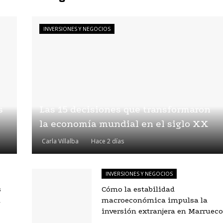
INVERSIONES Y NEGOCIOS
s
Las 15 decisiones que transformaron
la economía mundial en el siglo XX
Carla Villalba
Hace 2 días
INVERSIONES Y NEGOCIOS
s
Cómo la estabilidad
l
macroeconómica impulsa la
inversión extranjera en Marrueco