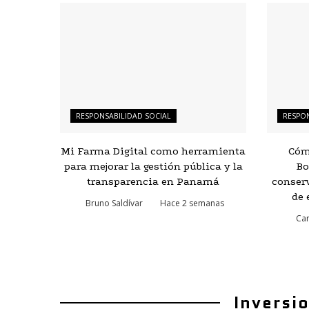
RESPONSABILIDAD SOCIAL
RESPON
Mi Farma Digital como herramienta
Cóm
para mejorar la gestión pública y la
Bo
transparencia en Panamá
conser
de 
Bruno Saldívar
Hace 2 semanas
Car
Inversi