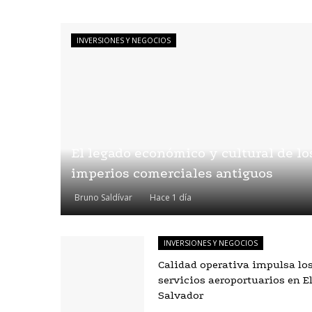
INVERSIONES Y NEGOCIOS
El legado económico y cultural de lo
imperios comerciales antiguos
Bruno Saldívar
Hace 1 día
INVERSIONES Y NEGOCIOS
Calidad operativa impulsa lo
servicios aeroportuarios en E
Salvador