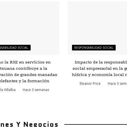
SABILIDAD SOCIAL
RESPONSABILIDAD SOCIAL
o la RSE en servicios en
Impacto de la responsabi
tsuana contribuye a la
social empresarial en la g
vación de grandes manadas
hídrica y economía local 
elefantes y la formación
Eleanor Price
Hace 3 sem
la Villalba
Hace 3 semanas
ones Y Negocios