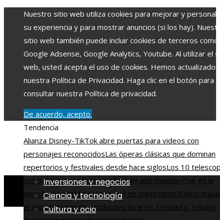
Nuestro sitio web utiliza cookies para mejorar y personali
su experiencia y para mostrar anuncios (si los hay). Nuest
sitio web también puede incluir cookies de terceros como
Google Adsense, Google Analytics, Youtube. Al utilizar el si
web, usted acepta el uso de cookies. Hemos actualizado
nuestra Política de Privacidad. Haga clic en el botón para
consultar nuestra Política de privacidad.
De acuerdo, acepto.
Tendencia
Alianza Disney-TikTok abre puertas para videos con
personajes reconocidos
Las óperas clásicas que dominan
repertorios y festivales desde hace siglos
Los 10 telesco
con tecnología más innovadora en astronomía
¿Qué es la
Inversiones y negocios
microbiota intestinal y por qué es importante?
Cómo impul
Ciencia y tecnología
el encadenamiento productivo local en Trinidad y Tobago
Cultura y ocio