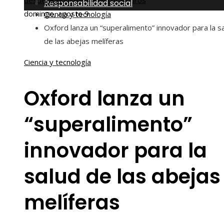
desde la industria de hidrocarburos
Inicio
Responsabilidad social
domingo, agosto 9
Ciencia y tecnología
Oxford lanza un “superalimento” innovador para la s
de las abejas melíferas
Ciencia y tecnología
Oxford lanza un
“superalimento”
innovador para la
salud de las abejas
melíferas