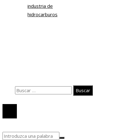
industria de
hidrocarburos
Información
Quiénes somos
Políticas de Privacidad
Contacto
Buscar:
© 2020 Todos los derechos Reservados.