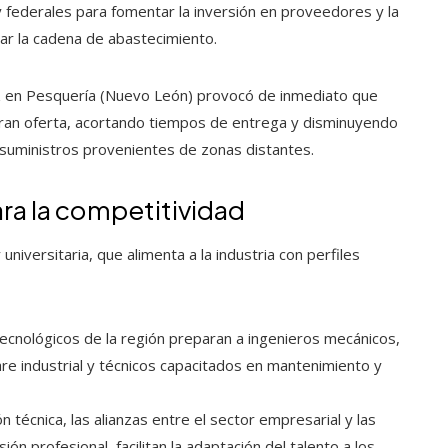
 federales para fomentar la inversión en proveedores y la
ar la cadena de abastecimiento.
riz en Pesquería (Nuevo León) provocó de inmediato que
aran oferta, acortando tiempos de entrega y disminuyendo
 a suministros provenientes de zonas distantes.
ara la competitividad
niversitaria, que alimenta a la industria con perfiles
tecnológicos de la región preparan a ingenieros mecánicos,
are industrial y técnicos capacitados en mantenimiento y
 técnica, las alianzas entre el sector empresarial y las
n profesional, facilitan la adaptación del talento a los