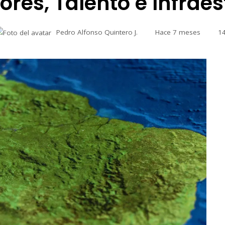
res, Talento e Infrae
Pedro Alfonso Quintero J.
Hace 7 meses
1