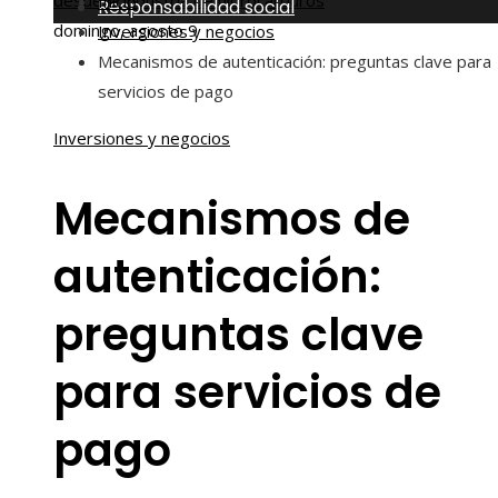
desde la industria de hidrocarburos
Inicio
Responsabilidad social
domingo, agosto 9
Inversiones y negocios
Mecanismos de autenticación: preguntas clave para
servicios de pago
Inversiones y negocios
Mecanismos de
autenticación:
preguntas clave
para servicios de
pago