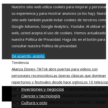
Nuestro sitio web utiliza cookies para mejorar y personali
su experiencia y para mostrar anuncios (si los hay). Nuest
sitio web también puede incluir cookies de terceros como
Google Adsense, Google Analytics, Youtube. Al utilizar el si
web, usted acepta el uso de cookies. Hemos actualizado
nuestra Política de Privacidad. Haga clic en el botón para
consultar nuestra Política de privacidad.
De acuerdo, acepto.
Tendencia
Alianza Disney-TikTok abre puertas para videos con
personajes reconocidos
Las óperas clásicas que dominan
repertorios y festivales desde hace siglos
Los 10 telesco
con tecnología más innovadora en astronomía
¿Qué es la
Inversiones y negocios
microbiota intestinal y por qué es importante?
Cómo impul
Ciencia y tecnología
el encadenamiento productivo local en Trinidad y Tobago
Cultura y ocio