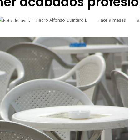
ner acabados profesio
Pedro Alfonso Quintero J.
Hace 9 meses
8