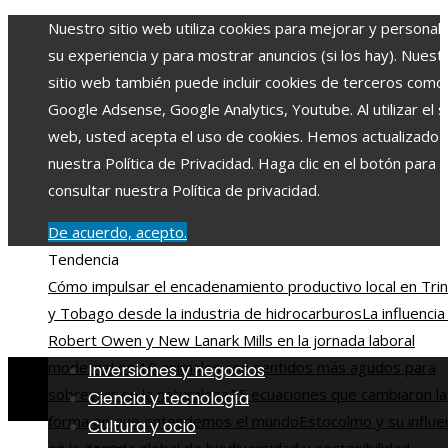
Nuestro sitio web utiliza cookies para mejorar y personali
su experiencia y para mostrar anuncios (si los hay). Nuest
sitio web también puede incluir cookies de terceros como
Google Adsense, Google Analytics, Youtube. Al utilizar el si
web, usted acepta el uso de cookies. Hemos actualizado
nuestra Política de Privacidad. Haga clic en el botón para
consultar nuestra Política de privacidad.
De acuerdo, acepto.
Tendencia
Cómo impulsar el encadenamiento productivo local en Tri
y Tobago desde la industria de hidrocarburos
La influencia
Robert Owen y New Lanark Mills en la jornada laboral
moderna
Los 10 animales con sentidos más agudos para
Inversiones y negocios
sobrevivir en la naturaleza
15 ecuaciones que cambiaron la
Ciencia y tecnología
forma en que entendemos el mundo
Estocolmo y su influe
Cultura y ocio