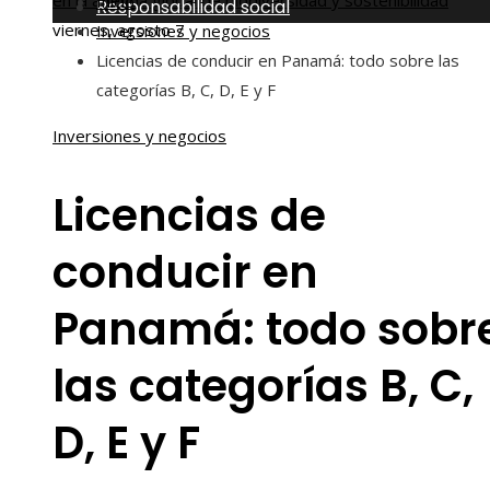
en la agenda global de biodiversidad y sostenibilidad
Inicio
Responsabilidad social
viernes, agosto 7
Inversiones y negocios
Licencias de conducir en Panamá: todo sobre las
categorías B, C, D, E y F
Inversiones y negocios
Licencias de
conducir en
Panamá: todo sobr
las categorías B, C,
D, E y F