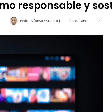
mo responsable y sost
Pedro Alfonso Quintero J.
Hace 1 año
121