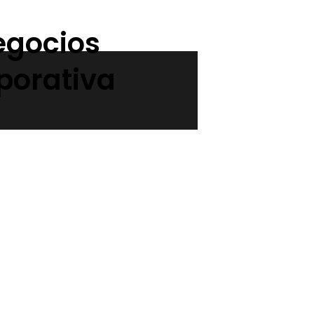
egocios
porativa