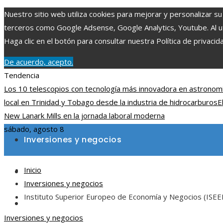
Nuestro sitio web utiliza cookies para mejorar y personalizar su
terceros como Google Adsense, Google Analytics, Youtube. Al uti
Haga clic en el botón para consultar nuestra Política de privacid
De acuerdo, acepto.
Tendencia
Los 10 telescopios con tecnología más innovadora en astronom
local en Trinidad y Tobago desde la industria de hidrocarburos
E
New Lanark Mills en la jornada laboral moderna
sábado, agosto 8
Inversiones y negocios
Inicio
Ciencia y tecnología
Inversiones y negocios
Instituto Superior Europeo de Economía y Negocios (ISEEN
Cultura y ocio
Inversiones y negocios