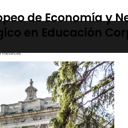
uropeo de Economía y N
égico en Educación Cor
9 meses
96