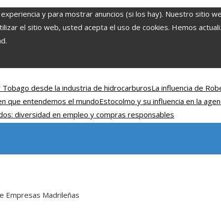
 experiencia y para mostrar anuncios (si los hay). Nuestro sitio w
lizar el sitio web, usted acepta el uso de cookies. Hemos actuali
ad.
y Tobago desde la industria de hidrocarburos
La influencia de Rob
 en que entendemos el mundo
Estocolmo y su influencia en la agen
nidos: diversidad en empleo y compras responsables
 de Empresas Madrileñas