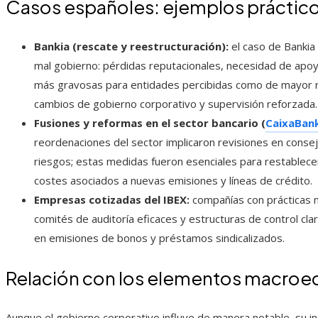
Casos españoles: ejemplos práctic
Bankia (rescate y reestructuración):
el caso de Bankia
mal gobierno: pérdidas reputacionales, necesidad de apoy
más gravosas para entidades percibidas como de mayor rie
cambios de gobierno corporativo y supervisión reforzada.
Fusiones y reformas en el sector bancario (
CaixaBan
reordenaciones del sector implicaron revisiones en consej
riesgos; estas medidas fueron esenciales para restablece
costes asociados a nuevas emisiones y líneas de crédito.
Empresas cotizadas del IBEX:
compañías con prácticas 
comités de auditoría eficaces y estructuras de control cla
en emisiones de bonos y préstamos sindicalizados.
Relación con los elementos macroe
Aunque el gobierno corporativo influye de manera notable, su in