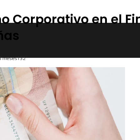
no Corporativo en el 
ñas
6 meses
132