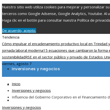
Nuestro sitio web utiliza cookies para mejorar y personalizar su
terceros como Google Adsense, Google Analytics, Youtube. Al uti
Haga clic en el botón para consultar nuestra Política de privacid
De acuerdo, acepto.
Tendencia
Cómo impulsar el encadenamiento productivo local en Trinidad 
jornada laboral moderna
15 ecuaciones que cambiaron la forma
sostenibilidad
RSE en el sector público y privado de Estados U
viernes, agosto 7
Inversiones y negocios
Inicio
Ciencia y tecnología
Inversiones y negocios
Influencia del Gobierno Corporativo en el Financiamiento
Cultura y ocio
Inversiones y negocios