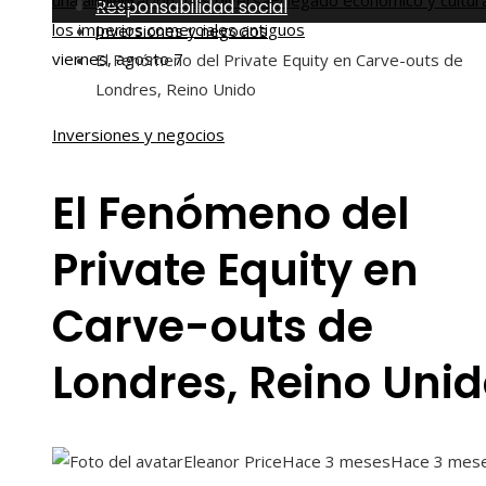
una alimentación más diversa
El legado económico y cultur
Inicio
Responsabilidad social
los imperios comerciales antiguos
Inversiones y negocios
viernes, agosto 7
El Fenómeno del Private Equity en Carve-outs de
Londres, Reino Unido
Inversiones y negocios
El Fenómeno del
Private Equity en
Carve-outs de
Londres, Reino Uni
Eleanor Price
Hace 3 meses
Hace 3 mes