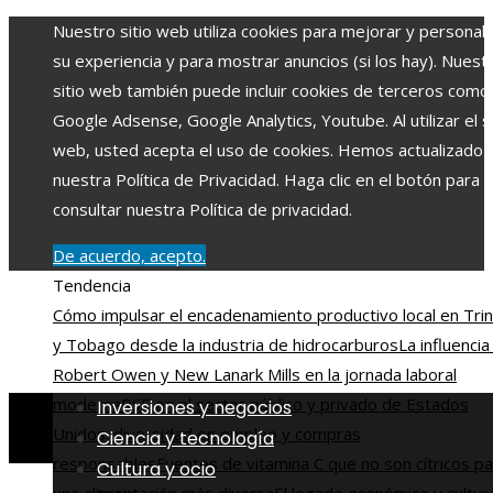
Nuestro sitio web utiliza cookies para mejorar y personali
su experiencia y para mostrar anuncios (si los hay). Nuest
sitio web también puede incluir cookies de terceros como
Google Adsense, Google Analytics, Youtube. Al utilizar el si
web, usted acepta el uso de cookies. Hemos actualizado
nuestra Política de Privacidad. Haga clic en el botón para
consultar nuestra Política de privacidad.
De acuerdo, acepto.
Tendencia
Cómo impulsar el encadenamiento productivo local en Tri
y Tobago desde la industria de hidrocarburos
La influencia
Robert Owen y New Lanark Mills en la jornada laboral
moderna
RSE en el sector público y privado de Estados
Inversiones y negocios
Unidos: diversidad en empleo y compras
Ciencia y tecnología
responsables
Fuentes de vitamina C que no son cítricos p
Cultura y ocio