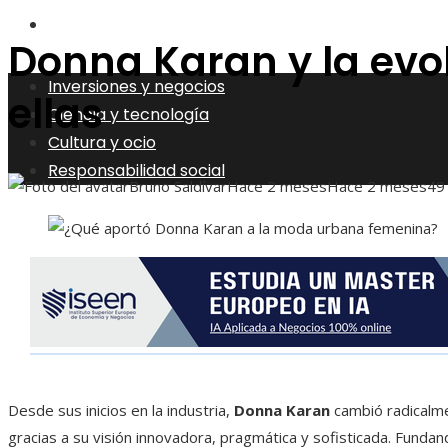
Responsabilidad social
Donna Karan y la evo
Inversiones y negocios
ellas
Ciencia y tecnología
Cultura y ocio
Responsabilidad social
Bruno Saldívar
Hace 2 meses
Hace 2 meses
49
Desde sus inicios en la industria,
Donna Karan
cambió radicalme
gracias a su visión innovadora, pragmática y sofisticada. Fund