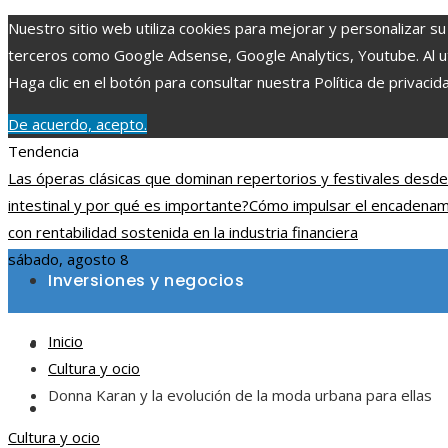
Nuestro sitio web utiliza cookies para mejorar y personalizar su
terceros como Google Adsense, Google Analytics, Youtube. Al uti
Haga clic en el botón para consultar nuestra Política de privacid
De acuerdo, acepto.
Tendencia
Las óperas clásicas que dominan repertorios y festivales desde
intestinal y por qué es importante?
Cómo impulsar el encadenami
con rentabilidad sostenida en la industria financiera
sábado, agosto 8
Inversiones y negocios
Inicio
Ciencia y tecnología
Cultura y ocio
Donna Karan y la evolución de la moda urbana para ellas
Cultura y ocio
Cultura y ocio