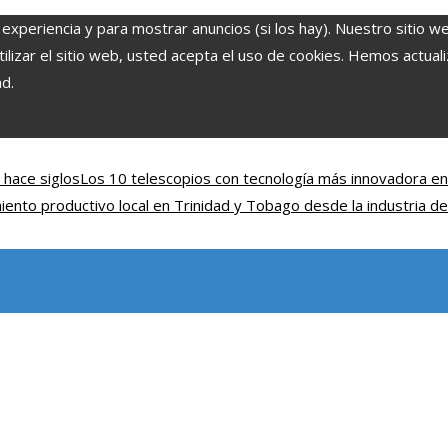
 experiencia y para mostrar anuncios (si los hay). Nuestro sitio w
lizar el sitio web, usted acepta el uso de cookies. Hemos actuali
ad.
 hace siglos
Los 10 telescopios con tecnología más innovadora e
ento productivo local en Trinidad y Tobago desde la industria d