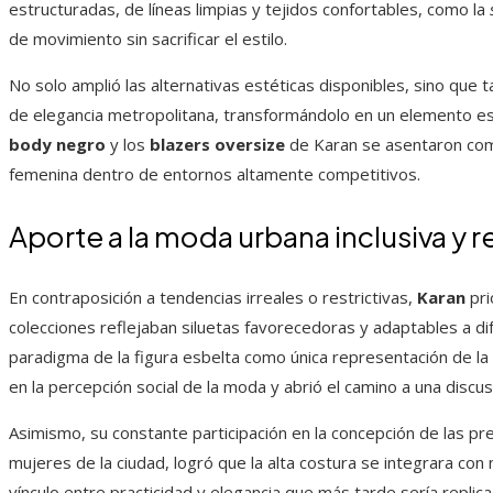
estructuradas, de líneas limpias y tejidos confortables, como la
de movimiento sin sacrificar el estilo.
No solo amplió las alternativas estéticas disponibles, sino qu
de elegancia metropolitana, transformándolo en un elemento es
body negro
y los
blazers oversize
de Karan se asentaron com
femenina dentro de entornos altamente competitivos.
Aporte a la moda urbana inclusiva y re
En contraposición a tendencias irreales o restrictivas,
Karan
pri
colecciones reflejaban siluetas favorecedoras y adaptables a di
paradigma de la figura esbelta como única representación de la b
en la percepción social de la moda y abrió el camino a una discu
Asimismo, su constante participación en la concepción de las pre
mujeres de la ciudad, logró que la alta costura se integrara con 
vínculo entre practicidad y elegancia que más tarde sería repli