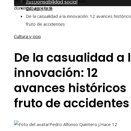
desde la industria de hidrocarburos
Inicio
Responsabilidad social
domingo, agosto 9
Cultura y ocio
De la casualidad a la innovación: 12 avances históric
fruto de accidentes
Cultura y ocio
De la casualidad a 
innovación: 12
avances históricos
fruto de accidentes
Pedro Alfonso Quintero J.
Hace 12