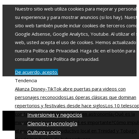
Nuestro sitio web utiliza cookies para mejorar y personali
su experiencia y para mostrar anuncios (si los hay). Nuest
sitio web también puede incluir cookies de terceros como
Google Adsense, Google Analytics, Youtube. Al utilizar el si
web, usted acepta el uso de cookies. Hemos actualizado
nuestra Política de Privacidad. Haga clic en el botón para
consultar nuestra Política de privacidad.
De acuerdo, acepto.
Tendencia
Alianza Disney-TikTok abre puertas para videos con
personajes reconocidos
Las óperas clásicas que dominan
repertorios y festivales desde hace siglos
Los 10 telesco
con tecnología más innovadora en astronomía
¿Qué es la
Inversiones y negocios
microbiota intestinal y por qué es importante?
Cómo impul
Ciencia y tecnología
el encadenamiento productivo local en Trinidad y Tobago
Cultura y ocio