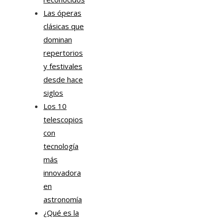
Las óperas
clásicas que
dominan
repertorios
y festivales
desde hace
siglos
Los 10
telescopios
con
tecnología
más
innovadora
en
astronomía
¿Qué es la