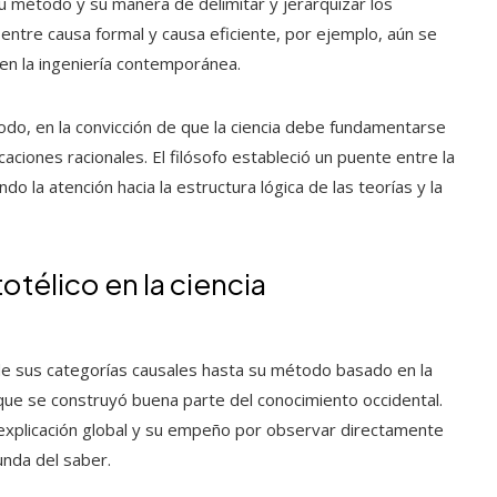
u método y su manera de delimitar y jerarquizar los
 entre causa formal y causa eficiente, por ejemplo, aún se
o en la ingeniería contemporánea.
 todo, en la convicción de que la ciencia debe fundamentarse
aciones racionales. El filósofo estableció un puente entre la
ando la atención hacia la estructura lógica de las teorías y la
otélico en la ciencia
sde sus categorías causales hasta su método basado en la
l que se construyó buena parte del conocimiento occidental.
 explicación global y su empeño por observar directamente
unda del saber.