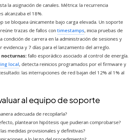
sta la asignación de canales. Métrica: la recurrencia
es alcanzaba el 18%.
pp se bloquea únicamente bajo carga elevada. Un soporte
 reúne trazas de fallos con
timestamps
, inicia pruebas de
a condición de carrera en la administración de sesiones y
r evidencia y 7 días para el lanzamiento del arreglo.
 nocturnas:
fallo esporádico asociado al control de energía.
ing local
, detecta reinicios programados por el firmware y
Resultado: las interrupciones de red bajan del 12% al 1% al
aluar al equipo de soporte
 manera adecuada de recopilarla?
defecto, plantearon hipótesis que pudieran comprobarse?
 las medidas provisionales y definitivas?
unicaciones a lo largo del procedimiento?