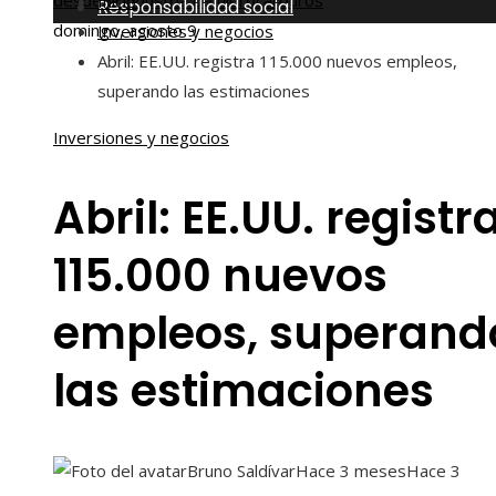
desde la industria de hidrocarburos
Inicio
Responsabilidad social
domingo, agosto 9
Inversiones y negocios
Abril: EE.UU. registra 115.000 nuevos empleos,
superando las estimaciones
Inversiones y negocios
Abril: EE.UU. registr
115.000 nuevos
empleos, superand
las estimaciones
Bruno Saldívar
Hace 3 meses
Hace 3