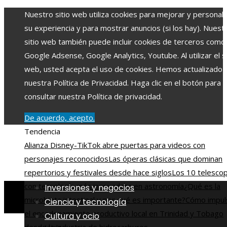
Nuestro sitio web utiliza cookies para mejorar y personali
su experiencia y para mostrar anuncios (si los hay). Nuest
sitio web también puede incluir cookies de terceros como
Google Adsense, Google Analytics, Youtube. Al utilizar el si
web, usted acepta el uso de cookies. Hemos actualizado
nuestra Política de Privacidad. Haga clic en el botón para
consultar nuestra Política de privacidad.
De acuerdo, acepto.
Tendencia
Alianza Disney-TikTok abre puertas para videos con
personajes reconocidos
Las óperas clásicas que dominan
repertorios y festivales desde hace siglos
Los 10 telesco
con tecnología más innovadora en astronomía
¿Qué es la
Inversiones y negocios
microbiota intestinal y por qué es importante?
Cómo impul
Ciencia y tecnología
el encadenamiento productivo local en Trinidad y Tobago
Cultura y ocio