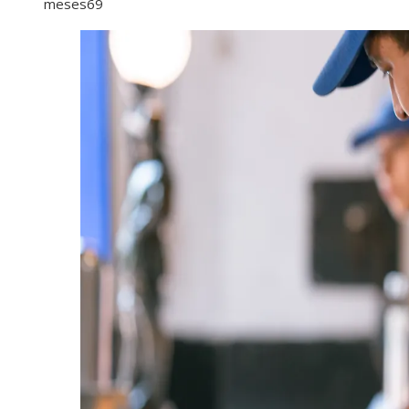
meses
69